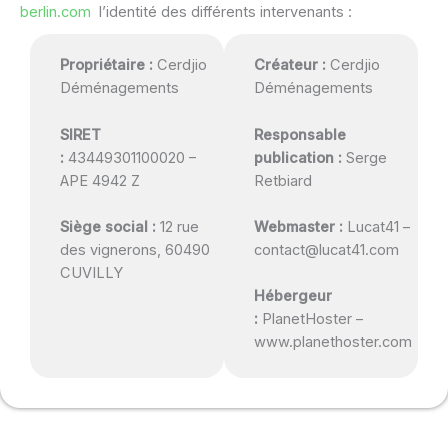
berlin.com
l’identité des différents intervenants :
Propriétaire :
Cerdjio
Créateur :
Cerdjio
Déménagements
Déménagements
SIRET
Responsable
:
43449301100020 –
publication :
Serge
APE 4942 Z
Retbiard
Siège social :
12 rue
Webmaster :
Lucat41 –
des vignerons, 60490
contact@lucat41.com
CUVILLY
Hébergeur
:
PlanetHoster –
www.planethoster.com